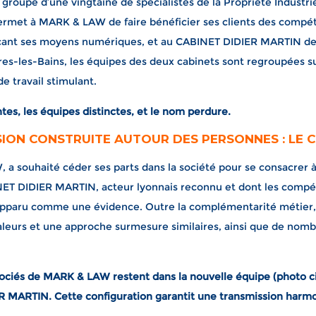
roupe d’une vingtaine de spécialistes de la Propriété Industriell
ermet à MARK & LAW de faire bénéficier ses clients des comp
rçant ses moyens numériques, et au CABINET DIDIER MARTIN d
ères-les-Bains, les équipes des deux cabinets sont regroupées
e travail stimulant.
tes, les équipes distinctes, et le nom perdure.
ION CONSTRUITE AUTOUR DES PERSONNES : LE 
 a souhaité céder ses parts dans la société pour se consacrer 
NET DIDIER MARTIN, acteur lyonnais reconnu et dont les compé
pparu comme une évidence. Outre la complémentarité métier, 
aleurs et une approche surmesure similaires, ainsi que de nom
ssociés de MARK & LAW restent dans la nouvelle équipe (photo c
ER MARTIN. Cette configuration garantit une transmission harmo