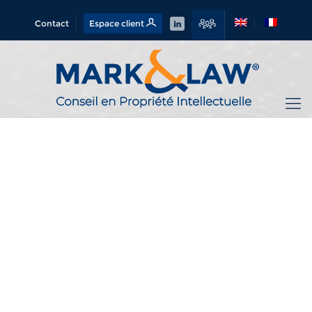
Contact
Espace client
L’art, technique ou artistique,
reflet de l’homme et des
changements de société