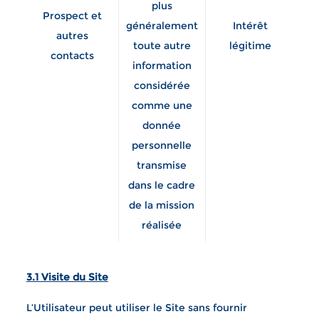
plus
Prospect et
généralement
Intérêt
d’
autres
toute autre
légitime
p
contacts
information
considérée
m
comme une
d
donnée
co
personnelle
la
transmise
so
dans le cadre
de la mission
réalisée
3.1 Visite du Site
L’Utilisateur peut utiliser le Site sans fournir