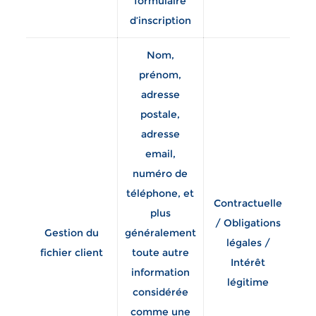
formulaire
d’inscription
Nom,
prénom,
st
adresse
né
postale,
la 
adresse
email,
numéro de
d’
téléphone, et
Contractuelle
p
plus
/ Obligations
Gestion du
généralement
légales /
m
fichier client
toute autre
Intérêt
d
information
légitime
co
considérée
la
comme une