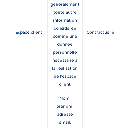
généralement
la 
toute autre
information
considérée
d’
Espace client
Contractuelle
comme une
p
donnée
personnelle
m
nécessaire à
d
la réalisation
co
de l’espace
la
client
so
Nom,
prénom,
adresse
email,
st