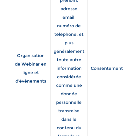
prénom,
adresse
email,
st
numéro de
né
téléphone, et
la 
plus
généralement
Organisation
toute autre
de Webinar en
d’
information
Consentement
ligne et
p
considérée
d’évènements
comme une
m
donnée
d
personnelle
co
transmise
la
dans le
so
contenu du