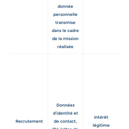
re
donnée
an
personnelle
Do
transmise
dans le cadre
c
de la mission
e
réalisée
st
né
la 
re
Données
ou
d’identité et
Intérêt
un
Recrutement
de contact,
légitime
d