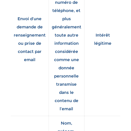
numéro de
né
téléphone, et
la 
Envoi d’une
plus
demande de
généralement
renseignement
toute autre
Intérêt
d’
ou prise de
information
légitime
p
contact par
considérée
email
comme une
m
donnée
d
personnelle
co
transmise
la
dans le
so
contenu de
l’email
Nom,