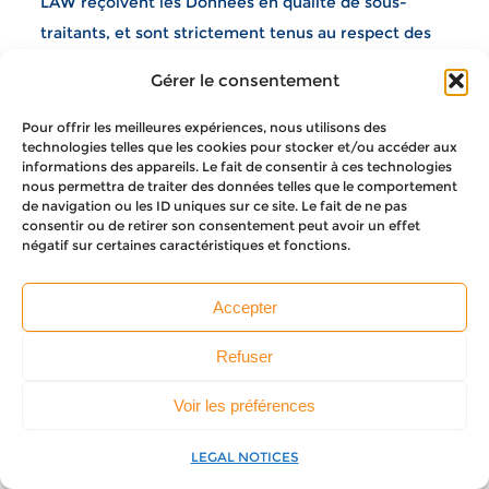
LAW reçoivent les Données en qualité de sous-
traitants, et sont strictement tenus au respect des
instructions transmisent concernant le traitement
Gérer le consentement
des Données, incluant la conformité à la
Règlementation relative à la protection des données
Pour offrir les meilleures expériences, nous utilisons des
technologies telles que les cookies pour stocker et/ou accéder aux
personnelles. Ceux-ci traiteront les Données
informations des appareils. Le fait de consentir à ces technologies
uniquement pour les finalités énumérées dans la
nous permettra de traiter des données telles que le comportement
de navigation ou les ID uniques sur ce site. Le fait de ne pas
présente Politique de Confidentialité et s’engagent
consentir ou de retirer son consentement peut avoir un effet
négatif sur certaines caractéristiques et fonctions.
à les traiter en conformité avec elle. Par ailleurs, les
destinataires traitent les Données des Utilisateurs
Accepter
de façon indépendante et avec sérieux, celles-ci
leur étant transmises par nos soins.
Refuser
Enfin, les données pourront être transmises à toutes
Voir les préférences
administrations, autorités et/ou à toutes juridictions
en application d’obligations légales, réglementaire
LEGAL NOTICES
ou judiciaires