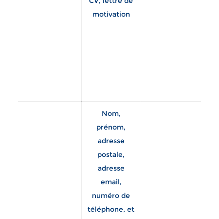
CV, lettre de
co
motivation
re
c
Nom,
prénom,
adresse
postale,
adresse
st
email,
né
numéro de
la 
téléphone, et